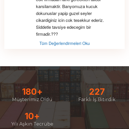
karsilamaktir. Banyomuza kucuk 
dokunuslar yapip guzel seyler 
cikardiginiz icin cok tesekkur ederiz. 
Siddetle tavsiye edecegim bir 
firmadir.???
Tüm Değerlendirmeleri Oku
180
+
227
Müşterimiz Oldu
Farklı İş Bitirdik
10
+
Yılı Aşkın Tecrübe