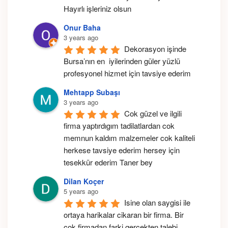
Hayırlı işleriniz olsun
Onur Baha
3 years ago
Dekorasyon işinde 
Bursa’nın en  iyilerinden güler yüzlü  
profesyonel hizmet için tavsiye ederim
Mehtapp Subaşı
3 years ago
Cok güzel ve ilgili 
firma yaptırdıgım tadilatlardan cok 
memnun kaldım malzemeler cok kaliteli 
herkese tavsiye ederim hersey için 
tesekkür ederim Taner bey
Dilan Koçer
5 years ago
Isine olan saygisi ile 
ortaya harikalar cikaran bir firma. Bir 
cok firmadan farki gercekten talebi 